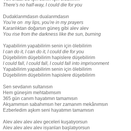
There's no half-way, I could die for you
Dudaklarımdasın dualarımdasın
You're on my lips, you're in my prayers
Karanlıktan doğarsın güneş gibi alev alev
You rise from the darkness like the sun, burning
Yapabilirim yapabilirim senin için ölebilirim
I can do it, I can do it, I could die for you
Düşebilirim düşebilirim hapislere düşebilirim
I could fall, I could fall, I could fall into imprisonment
Yapabilirim yapabilirim senin için ölebilirim
Düşebilirim düşebilirim hapislere düşebilirim
Sen sevdanın sultanısın
Hem güneşim mehtabımsım
365 gün canım hayatımın tamamısın
Akşamımsın sabahımsın her zamanım mekânımsın
Ezberledim aşkım seni hayatımın tamamısın
Alev alev alev alev geceleri kuşatıyorsun
Alev alev alev alev isyanları başlatıyorsun