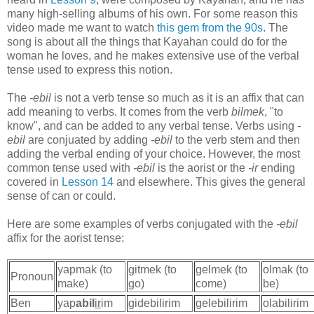
many high-selling albums of his own. For some reason this
video made me want to watch
this gem from the 90s
. The
song is about all the things that Kayahan could do for the
woman he loves, and he makes extensive use of the verbal
tense used to express this notion.
The
-ebil
is not a verb tense so much as it is an affix that can
add meaning to verbs. It comes from the verb
bilmek
, "to
know", and can be added to any verbal tense. Verbs using
-
ebil
are conjuated by adding
-ebil
to the verb stem and then
adding the verbal ending of your choice. However, the most
common tense used with
-ebil
is the aorist or the
-ir
ending
covered in
Lesson 14
and elsewhere. This gives the general
sense of can or could.
Here are some examples of verbs conjugated with the
-ebil
affix for the aorist tense:
yapmak (to
gitmek (to
gelmek (to
olmak (to
Pronoun
make)
go)
come)
be)
Ben
yap
abil
ir
im
gidebilirim
gelebilirim
olabilirim