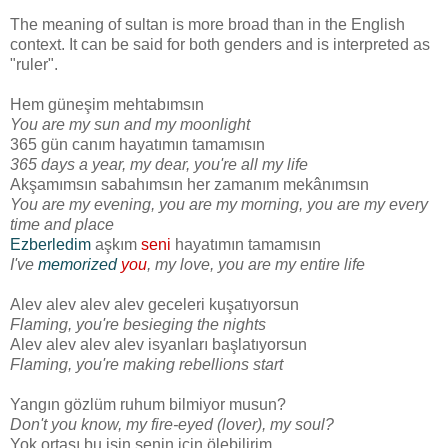
The meaning of sultan is more broad than in the English
context. It can be said for both genders and is interpreted as
"ruler".
Hem güneşim mehtabımsın
You are my sun and my moonlight
365 gün canım hayatımın tamamısın
365 days a year, my dear, you're all my life
Akşamımsın sabahımsın her zamanım mekânımsın
You are my evening, you are my morning, you are my every
time and place
Ezberledim
aşkım
seni
hayatımın tamamısın
I've
memorized
you
, my love, you are my entire life
Alev alev alev alev geceleri kuşatıyorsun
Flaming, you're besieging the nights
Alev alev alev alev isyanları başlatıyorsun
Flaming, you're making rebellions start
Yangın gözlüm ruhum bilmiyor musun?
Don't you know, my fire-eyed (lover), my soul?
Yok ortası bu işin senin için ölebilirim