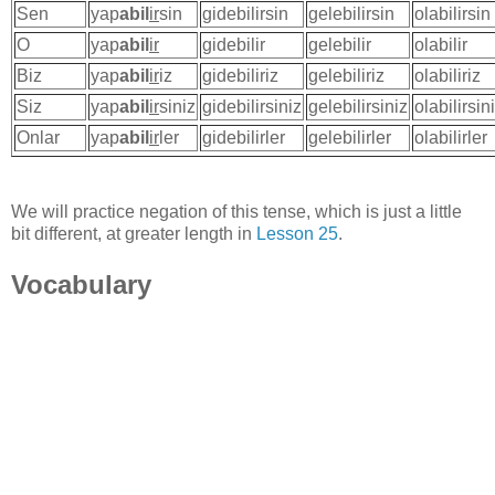
Sen
yap
abil
ir
sin
gidebilirsin
gelebilirsin
olabilirsin
O
yap
abil
ir
gidebilir
gelebilir
olabilir
Biz
yap
abil
ir
iz
gidebiliriz
gelebiliriz
olabiliriz
Siz
yap
abil
ir
siniz
gidebilirsiniz
gelebilirsiniz
olabilirsin
Onlar
yap
abil
ir
ler
gidebilirler
gelebilirler
olabilirler
We will practice negation of this tense, which is just a little
bit different, at greater length in
Lesson 25
.
Vocabulary